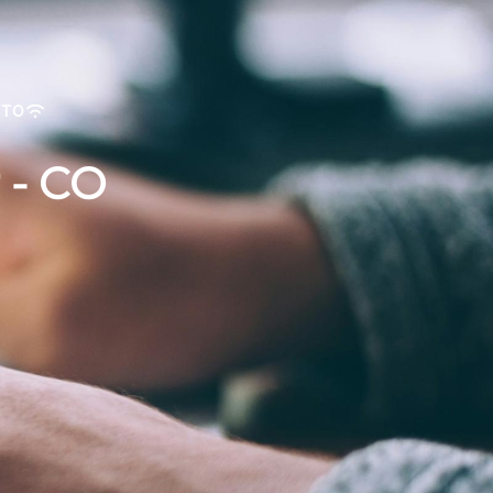
OTO
 - CO