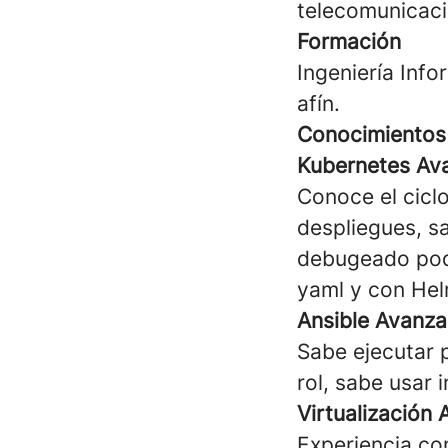
telecomunicaci
Formación
Ingeniería Info
afín.
Conocimientos 
Kubernetes Av
Conoce el ciclo
despliegues, s
debugeado pods
yaml y con Hel
Ansible Avanz
Sabe ejecutar 
rol, sabe usar 
Virtualización
Experiencia co