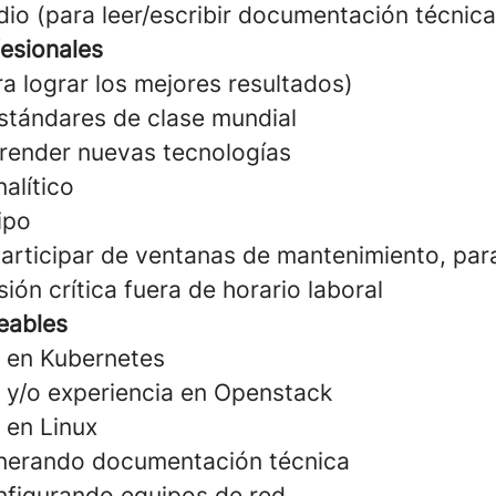
dio (para leer/escribir documentación técnica
fesionales
a lograr los mejores resultados)
stándares de clase mundial
render nuevas tecnologías
alítico
ipo
participar de ventanas de mantenimiento, para
ión crítica fuera de horario laboral
eables
s en Kubernetes
s y/o experiencia en Openstack
 en Linux
enerando documentación técnica
nfigurando equipos de red