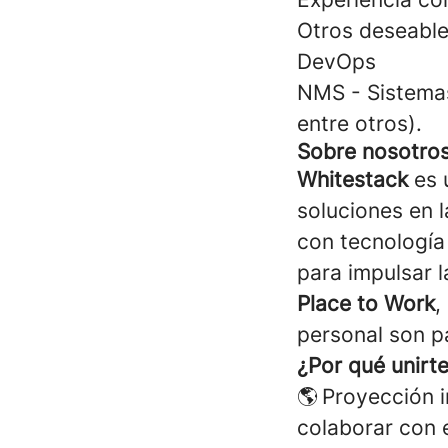
Otros deseable
DevOps
NMS - Sistemas
entre otros).
Sobre nosotro
Whitestack
es 
soluciones en l
con tecnología 
para impulsar l
Place to Work
,
personal son p
¿Por qué unirt
🌎 Proyección i
colaborar con e