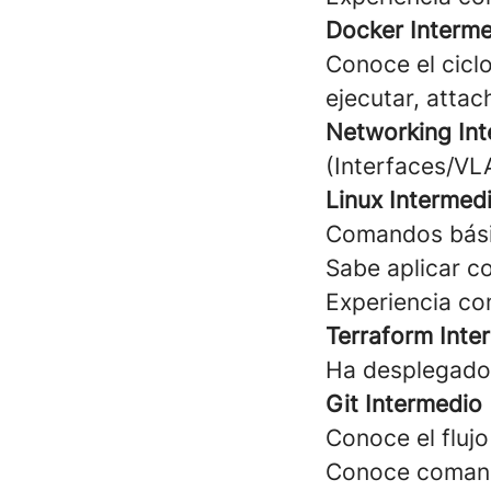
Docker Interm
Conoce el cicl
ejecutar, attach
Networking In
(Interfaces/VL
Linux Intermed
Comandos básic
Sabe aplicar c
Experiencia con
Terraform Inte
Ha desplegado 
Git Intermedio
Conoce el fluj
Conoce comand