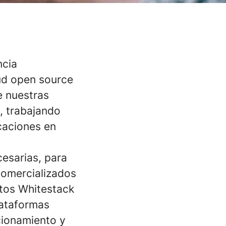
ncia
ud open source
e nuestras
a, trabajando
caciones en
cesarias, para
comercializados
ctos Whitestack
lataformas
ionamiento y