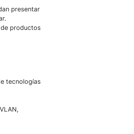
edan presentar
r.
s de productos
de tecnologías
s/VLAN,