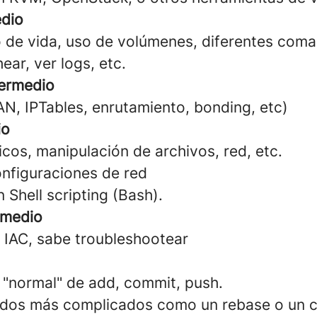
edio
o de vida, uso de volúmenes, diferentes com
ear, ver logs, etc.
termedio
AN, IPTables, enrutamiento, bonding, etc)
io
os, manipulación de archivos, red, etc.
onfiguraciones de red
 Shell scripting (Bash).
rmedio
IAC, sabe troubleshootear
o "normal" de add, commit, push.
os más complicados como un rebase o un c