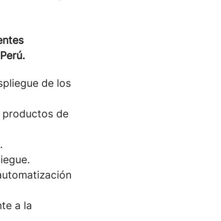
entes
 Perú.
espliegue de los
/ productos de
.
liegue.
 automatización
te a la