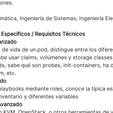
ones.
rmática, Ingeniería de Sistemas, Ingeniería Ele
Específicos / Requisitos Técnicos
anzado
 de vida de un pod, distingue entre los difer
abe usar claims, volúmenes y storage classes
, sabe qué son probes, init-containers, ha
m, etc.
ado
playbooks mediante roles, conoce la típica es
inventario y diferentes variables
 Avanzado
n KVM, OpenStack, o otros herramientas de vi