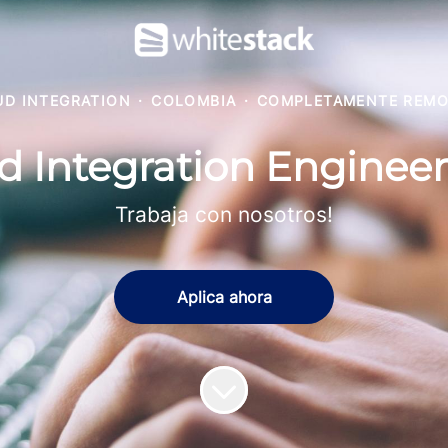
UD INTEGRATION
·
COLOMBIA
·
COMPLETAMENTE REM
d Integration Engineer
Trabaja con nosotros!
Aplica ahora